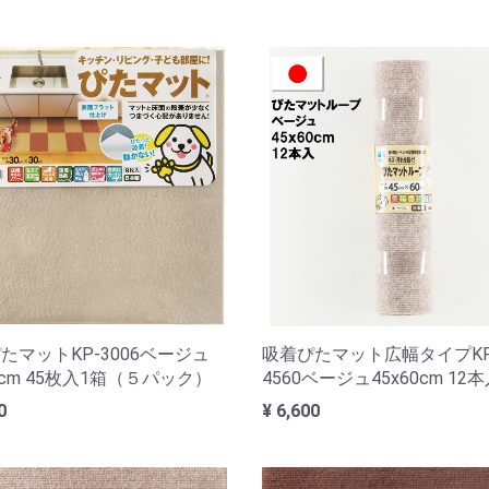
たマットKP-3006ベージュ
吸着ぴたマット広幅タイプKPL
30cm 45枚入1箱（５パック）
4560ベージュ45x60cm 12
0
¥ 6,600