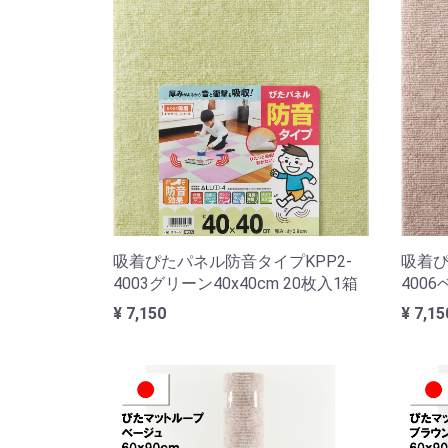
吸着ぴたパネル防音タイプKPP2-
吸着ぴ
4003グリーン40x40cm 20枚入1箱
4006
¥ 7,150
¥ 7,15