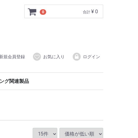
¥ 0
0
合計
新規会員登録
お気に入り
ログイン
ング関連製品
品用ポリ袋
ゴミ袋
養生用（強力吸着タイプ）
冷凍用抗菌保存袋・抗菌保存袋LLD