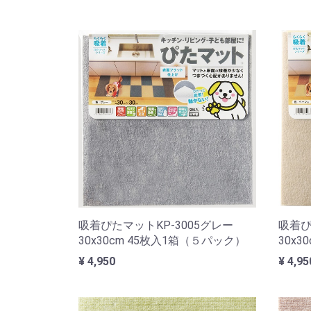
吸着ぴたマットKP-3005グレー
吸着ぴ
30x30cm 45枚入1箱（５パック）
30x
¥ 4,950
¥ 4,95