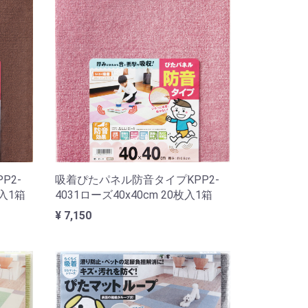
P2-
吸着ぴたパネル防音タイプKPP2-
枚入1箱
4031ローズ40x40cm 20枚入1箱
¥ 7,150