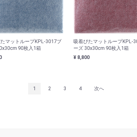
たマットループKPL-3017ブ
吸着ぴたマットループKPL-3
0x30cm 90枚入1箱
ーズ 30x30cm 90枚入1箱
0
¥ 8,800
1
2
3
4
次へ