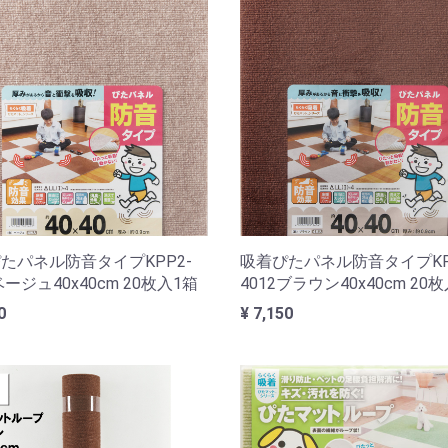
たパネル防音タイプKPP2-
吸着ぴたパネル防音タイプKP
ベージュ40x40cm 20枚入1箱
4012ブラウン40x40cm 20
0
¥ 7,150