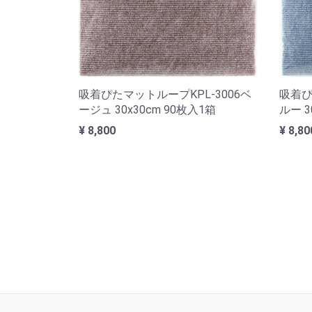
吸着ぴたマットループKPL-3006ベ
吸着ぴ
ージュ 30x30cm 90枚入1箱
ルー 3
¥ 8,800
¥ 8,80