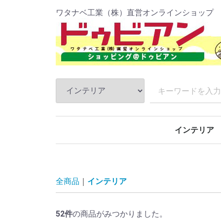
ワタナベ工業（株）直営オンラインショップ
インテリア
防炎パンチカ
ファインコー
吸着ぴたマッ
全商品
インテリア
52
件
の商品がみつかりました。