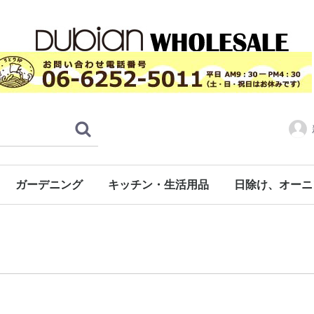
ガーデニング
キッチン・生活用品
日除け、オーニ
ーペット
ド
ト
ロール人工芝（日本製）
通常タイプ（CPS)
ラバー付き（CPF）
タイルカーペットタイプ
防音ぴたパネル
ロールタイプ
階段用
非常用トイレ用品
その他
ジョイント式床材（日本製）
タフト芝-透水性無し
タフト芝-ラバー付き
タフト芝-透水性有り
タフト芝-防炎
ジョイント芝RT-30
シバックス
システムスクエア
システムタイル
システムストーン
専用フチ（エッジ）
約30cmx30cm角
約45cmx45cm角
広幅タイプ
日本製ポリ袋（自社製品）
湯せん対応食
お部屋で使う