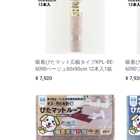
吸着ぴたマット広幅タイプKPL-BE-
吸着ぴ
6090ベージュ60x90cm 12本入1箱
6090
¥ 7,920
¥ 7,92