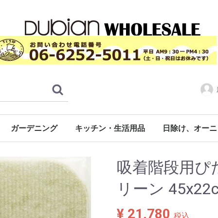
ガーデニング
キッチン・生活用品
日除け、オーニ
ーペット
ド
ト
ロール人工芝（日本製）
通常タイプ（CPS)
ラバー付き（CPF）
タイルカーペットタイプ
防音ぴたパネル
ロールタイプ
階段用
非常用トイレ用品
その他
ジョイント式床材（日本製）
タフト芝-透水性無し
タフト芝-ラバー付き
タフト芝-透水性有り
タフト芝-防炎
ジョイント芝RT-30
シバックス
システムスクエア
システムタイル
システムストーン
専用フチ（エッジ）
約30cmx30cm角
約45cmx45cm角
広幅タイプ
日本製ポリ袋（自社製品）
湯せん対応食
お部屋で使う
吸着階段用ぴたマ
リーン 45x22
¥ 21,780
税込