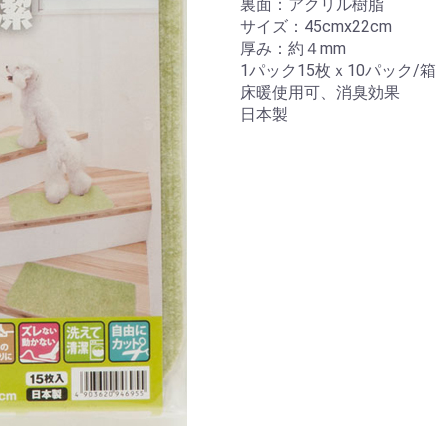
裏面：アクリル樹脂
サイズ：45cmx22cm
厚み：約４mm
1パック15枚ｘ10パック/箱
床暖使用可、消臭効果
日本製