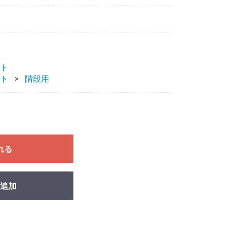
ト
ト
階段用
れる
追加