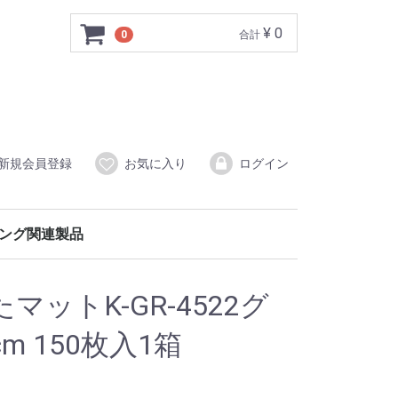
¥ 0
0
合計
新規会員登録
お気に入り
ログイン
ング関連製品
品用ポリ袋
ゴミ袋
養生用（強力吸着タイプ）
冷凍用抗菌保存袋・抗菌保存袋LLD
ットK-GR-4522グ
cm 150枚入1箱