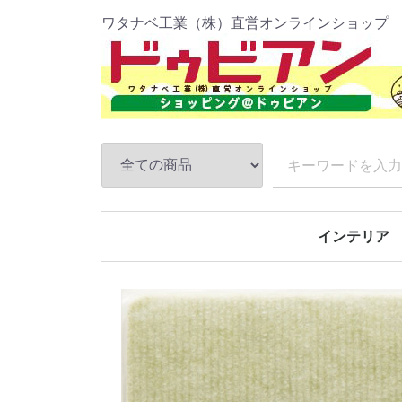
ワタナベ工業（株）直営オンラインショップ
インテリア
防炎パンチカ
ファインコー
吸着ぴたマッ