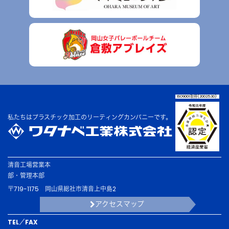
ISO9001取得(2002.5.30)
私たちはプラスチック加工の
リーティングカンパニーです。
清音工場
営業本
部・
管理本部
〒719-1175
岡山県総社市清音上中島2
アクセスマップ
TEL／FAX