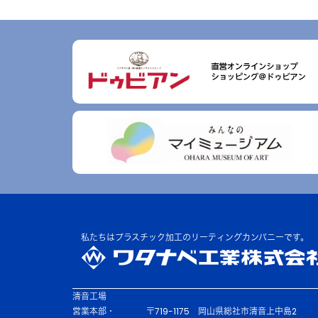
私たちはプラスチック加工の
リーティングカンパニーです。
清音工場
営業本部・
〒719-1175
岡山県総社市清音上中島2