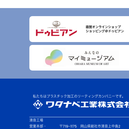
私たちはプラスチック加工の
リーティングカンパニーです。
清音工場
営業本部・
〒719-1175
岡山県総社市清音上中島2