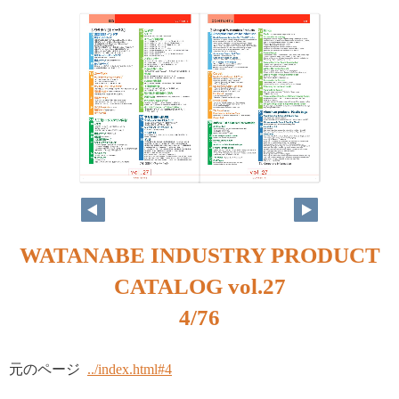
3
4
WATANABE INDUSTRY PRODUCT
CATALOG vol.27
4/76
元のページ
../index.html#4