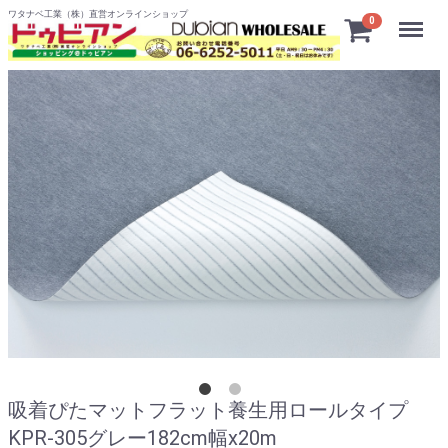
ワタナベ工業（株）直営オンラインショップ
Menu
0
吸着ぴたマットフラット養生用ロールタイプ
KPR-305グレー182cm幅x20m